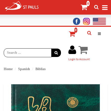
Login to Account
Home
Spanish
Bíblias