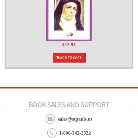
$12.95
ADD TO CART
BOOK SALES AND SUPPORT
sales@stpauls.us
1-800-343-2522