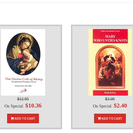
$12.95
$3.00
$10.36
$2.40
On Special:
On Special:
ADD TO CART
ADD TO CART