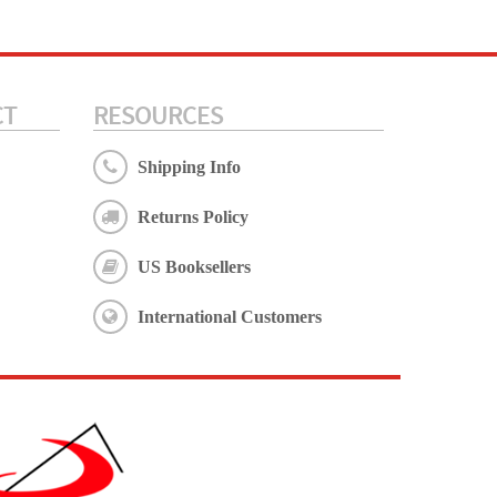
CT
RESOURCES
Shipping Info
Returns Policy
US Booksellers
International Customers