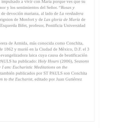
es impulsado a vivir con María porque ves que su
or y los sentimientos del Señor. “
Rosas y
o de devoción mariana, al lado de
La verdadera
rignion de Monfort y de
Las gloria de María
de
squerda Bifet, profesor, Pontificia Universidad
rera de Armida, más conocida como Conchita,
de 1862 y murió en la Ciudad de México, D.F. el 3
evangelizadora laica cuya causa de beatificación
T PAULS ha publicado:
Holy Hours
(2006),
Seasons
 y
I am: Eucharistic Meditations on the
 y también publicados por ST PAULS son Conchita
wn to the Eucharist
, editado por Juan Gutiérrez