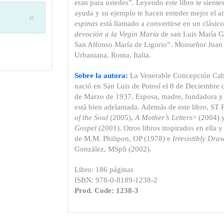
eran para ustedes”. Leyendo este libro te sient
ayuda y su ejemplo te hacen enteder mejor el am
espinas
está llamado a convertirse en un clásic
devoción a la Virgin María
de san Luis María G
San Alfonso María de Ligorio”. Monseñor Juan E
Urbaniana, Roma, Italia.
Sobre la autora:
La Venerable Concepción Cab
nació en San Luis de Potosí el 8 de Deciembre 
de Marzo de 1937. Esposa, madre, fundadora y 
está bien adelantada. Además de este libro, S
of the Soul
(2005),
A Mother’s Letters
> (2004)
Gospel
(2001). Otros libros inspirados en ella
de M.M. Philipon, OP (1978) e
Irresistibly Dra
González, MSpS (2002).
Libro: 186 páginas
ISBN: 978-0-8189-1238-2
Prod. Code: 1238-3