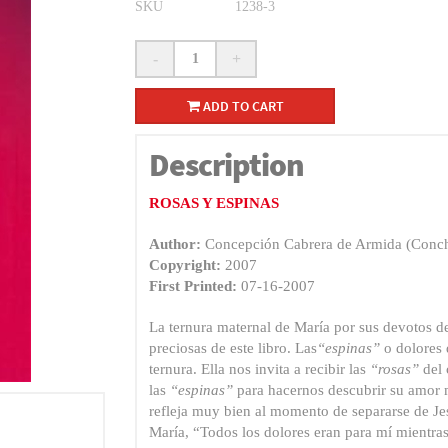
SKU
1238-3
-
+
ADD TO CART
Description
ROSAS Y ESPINAS
Author:
Concepción Cabrera de Armida (Conch
Copyright:
2007
First Printed:
07-16-2007
La ternura maternal de María por sus devotos de
preciosas de este libro. Las
“espinas”
o dolores 
ternura. Ella nos invita a recibir las
“rosas”
del 
las
“espinas”
para hacernos descubrir su amor 
refleja muy bien al momento de separarse de Jes
María, “Todos los dolores eran para mí mientras