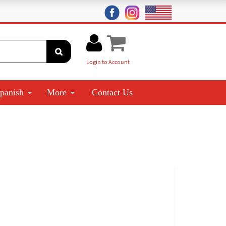
Login to Account
panish
More
Contact Us