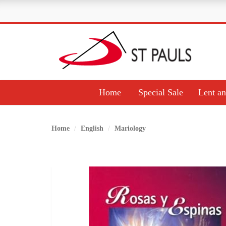
Home
Special Sale
Lent an
Home
English
Mariology