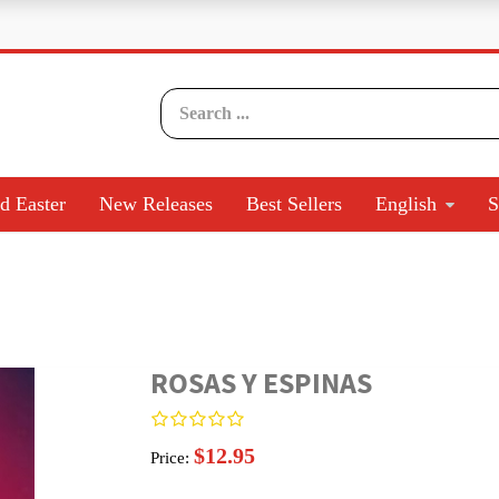
d Easter
New Releases
Best Sellers
English
S
ROSAS Y ESPINAS
$12.95
Price: