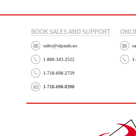
BOOK SALES AND SUPPORT
ONLI
sales@stpauls.us
s
1-800-343-2522
1
1-718-698-2759
1-718-698-8390